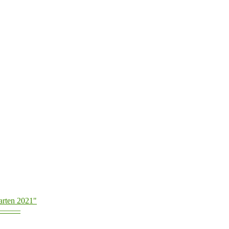
arten 2021"
———