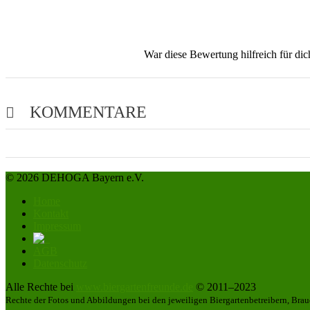
War diese Bewertung hilfreich für di
KOMMENTARE
© 2026 DEHOGA Bayern e.V.
Home
Kontakt
Impressum
AGB
Datenschutz
Alle Rechte bei
www.biergartenfreunde.de
© 2011–2023
Rechte der Fotos und Abbildungen bei den jeweiligen Biergartenbetreibern, Brau