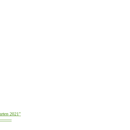
arten 2021"
———