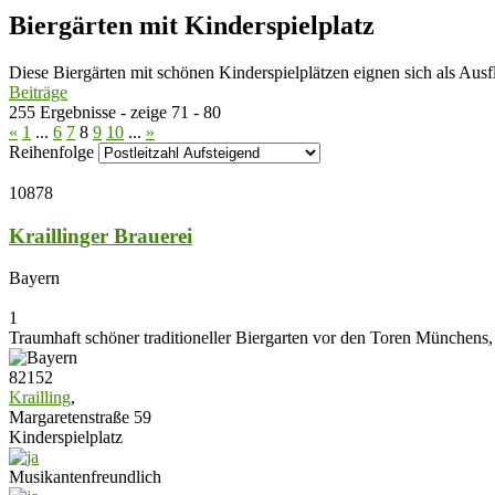
Biergärten mit Kinderspielplatz
Diese Biergärten mit schönen Kinderspielplätzen eignen sich als Ausfl
Beiträge
255 Ergebnisse - zeige 71 - 80
«
1
...
6
7
8
9
10
...
»
Reihenfolge
10878
Kraillinger Brauerei
Bayern
1
Traumhaft schöner traditioneller Biergarten vor den Toren Münchens, d
82152
Krailling
,
Margaretenstraße 59
Kinderspielplatz
Musikantenfreundlich