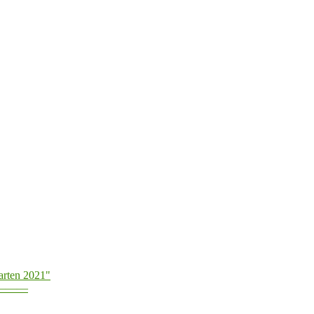
arten 2021"
———