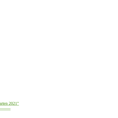
arten 2021"
———