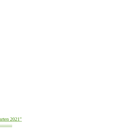
arten 2021"
———