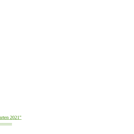
arten 2021"
———