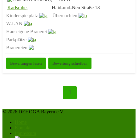
Karlsruhe
,
Haid-und-Neu Straße 18
Kinderspielplatz
Übernachten
W-LAN
Hauseigene Brauerei
Parkplätze
Brauereien
Bewertungen lesen
Bewertung schreiben
© 2026 DEHOGA Bayern e.V.
Home
Kontakt
Impressum