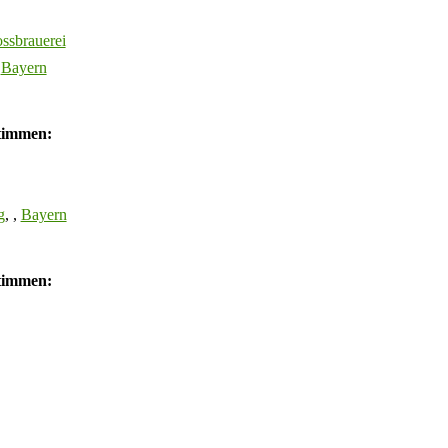
ssbrauerei
,
Bayern
Stimmen:
g
, ,
Bayern
Stimmen: