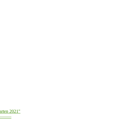
arten 2021"
———