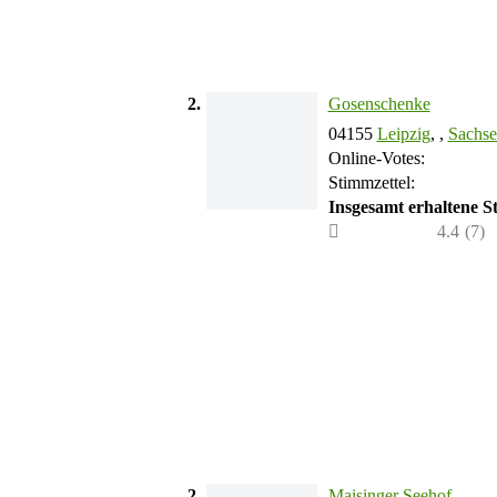
2.
Gosenschenke
04155
Leipzig
, ,
Sachs
Online-Votes:
Stimmzettel:
Insgesamt erhaltene 
4.4
(
7
)
2.
Maisinger Seehof