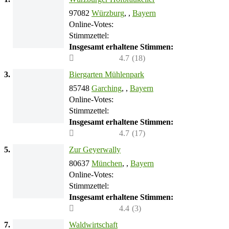
97082
Würzburg
, ,
Bayern
Online-Votes:
Stimmzettel:
Insgesamt erhaltene Stimmen:
4.7
(
18
)
3.
Biergarten Mühlenpark
85748
Garching
, ,
Bayern
Online-Votes:
Stimmzettel:
Insgesamt erhaltene Stimmen:
4.7
(
17
)
5.
Zur Geyerwally
80637
München
, ,
Bayern
Online-Votes:
Stimmzettel:
Insgesamt erhaltene Stimmen:
4.4
(
3
)
7.
Waldwirtschaft