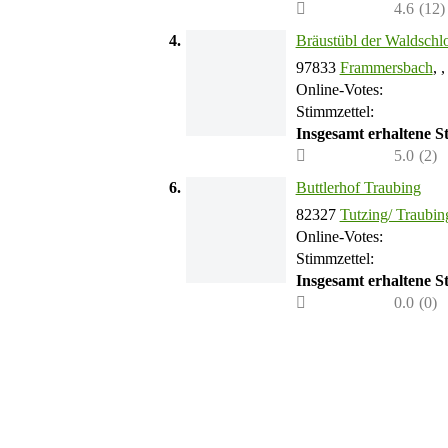
4.6
(
12
)
4.
Bräustübl der Waldschlo
97833
Frammersbach
, 
Online-Votes:
Stimmzettel:
Insgesamt erhaltene 
5.0
(
2
)
6.
Buttlerhof Traubing
82327
Tutzing/ Traubin
Online-Votes:
Stimmzettel:
Insgesamt erhaltene 
0.0
(
0
)