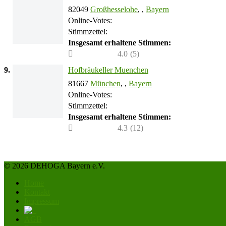
82049
Großhesselohe
, ,
Bayern
Online-Votes:
Stimmzettel:
Insgesamt erhaltene Stimmen:
4.0
(
5
)
9.
Hofbräukeller Muenchen
81667
München
, ,
Bayern
Online-Votes:
Stimmzettel:
Insgesamt erhaltene Stimmen:
4.3
(
12
)
© 2026 DEHOGA Bayern e.V.
Home
Kontakt
Impressum
AGB