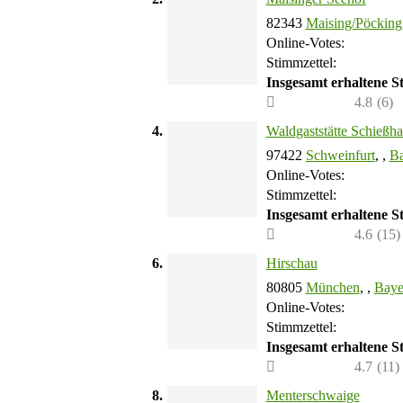
82343
Maising/Pöcking
Online-Votes:
Stimmzettel:
Insgesamt erhaltene 
4.8
(
6
)
4.
Waldgaststätte Schießh
97422
Schweinfurt
, ,
Ba
Online-Votes:
Stimmzettel:
Insgesamt erhaltene 
4.6
(
15
)
6.
Hirschau
80805
München
, ,
Baye
Online-Votes:
Stimmzettel:
Insgesamt erhaltene 
4.7
(
11
)
8.
Menterschwaige