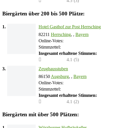
4.5
(
3
)
Biergärten über 200 bis 500 Plätze:
1.
Hotel Gasthof zur Post Herrsching
82211
Herrsching
, ,
Bayern
Online-Votes:
Stimmzettel:
Insgesamt erhaltene Stimmen:
4.1
(
5
)
3.
Zeughausstuben
86150
Augsburg
, ,
Bayern
Online-Votes:
Stimmzettel:
Insgesamt erhaltene Stimmen:
4.1
(
2
)
Biergärten mit über 500 Plätzen:
1.
Würzburger Hofbräukeller