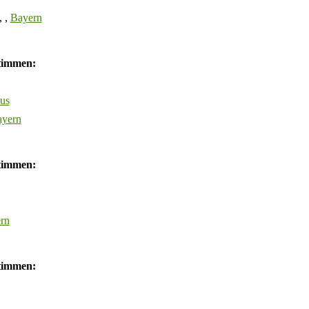
, ,
Bayern
Stimmen:
aus
yern
Stimmen:
rn
Stimmen: