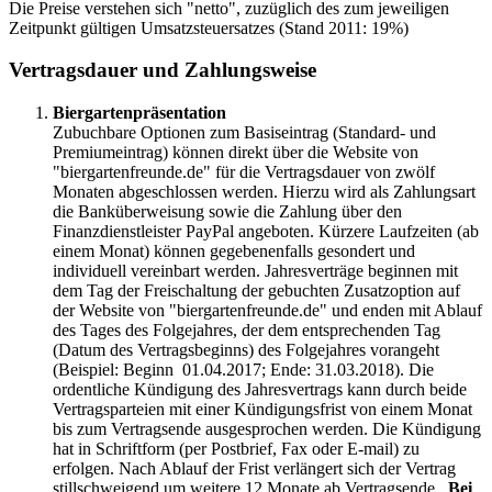
Die Preise verstehen sich "netto", zuzüglich des zum jeweiligen
Zeitpunkt gültigen Umsatzsteuersatzes (Stand 2011: 19%)
Vertragsdauer und Zahlungsweise
Biergartenpräsentation
Zubuchbare Optionen zum Basiseintrag (Standard- und
Premiumeintrag) können direkt über die Website von
"biergartenfreunde.de" für die Vertragsdauer von zwölf
Monaten abgeschlossen werden. Hierzu wird als Zahlungsart
die Banküberweisung sowie die Zahlung über den
Finanzdienstleister PayPal angeboten. Kürzere Laufzeiten (ab
einem Monat) können gegebenenfalls gesondert und
individuell vereinbart werden. Jahresverträge beginnen mit
dem Tag der Freischaltung der gebuchten Zusatzoption auf
der Website von "biergartenfreunde.de" und enden mit Ablauf
des Tages des Folgejahres, der dem entsprechenden Tag
(Datum des Vertragsbeginns) des Folgejahres vorangeht
(Beispiel: Beginn 01.04.2017; Ende: 31.03.2018). Die
ordentliche Kündigung des Jahresvertrags kann durch beide
Vertragsparteien mit einer Kündigungsfrist von einem Monat
bis zum Vertragsende ausgesprochen werden. Die Kündigung
hat in Schriftform (per Postbrief, Fax oder E-mail) zu
erfolgen. Nach Ablauf der Frist verlängert sich der Vertrag
stillschweigend um weitere 12 Monate ab Vertragsende.
Bei