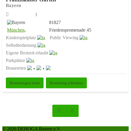
Bayern
3
81827
München
,
Friedenspromenade 45
Kinderspielplatz
Public Viewing
Selbstbedienung
Eigene Brotzeit erlaubt
Parkplätze
Brauereien
Bewertungen lesen
Bewertung schreiben
© 2026 DEHOGA Bayern e.V.