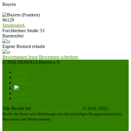
Bayern
96129
Strullendorf
,
Forchheimer Straße 53
Barrierefrei
Eigene Brotzeit erlaubt
Bewertungen lesen
Bewertung schreiben
© 2026 DEHOGA Bayern e.V.
Home
Kontakt
Impressum
AGB
Datenschutz
Alle Rechte bei
www.biergartenfreunde.de
© 2011–2023
Rechte der Fotos und Abbildungen bei den jeweiligen Biergartenbetreibern,
Brauereien und Werbepartnern.
Facebook