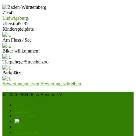
71642
Ludwigsburg
,
Uferstraße 95
Kinderspielplatz
Am Fluss / See
Biker willkommen!
Tiergehege/Streichelzoo
Parkplätze
Bewertungen lesen
Bewertung schreiben
© 2026 DEHOGA Bayern e.V.
Home
Kontakt
Impressum
AGB
Datenschutz