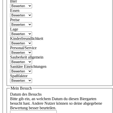
Bier
Essen
Preise
Lage
Kinderfreundlichkeit
Personal/Service
Sauberkeit allgemein
Sanitäre Einrichtungen
Spaßfaktor
Mein Besuch
Datum des Besuchs
Bitte gib ein, an welchem Datum du diesen Biergarten
besucht hast. Andere Nutzer können so deine abgegebene
Bewertung besser beurteilen.