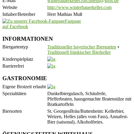
E-Mail
winterbauerkeller.forchheim@gmx.de
Website
http://www.winterbauerkeller.com
Inhaber/Betreiber
Herr Mathias Muß
Fanpage
auf Facebook
INFORMATIONEN
Biergartentyp
Traditioneller bayerischer Biergarten
Traditionell fränkischer Bierkeller
Kinderspielplatz
Barrierefrei
GASTRONOMIE
Eigene Brotzeit erlaubt
Spezialitäten
Dunkelbiergulasch, Schäuferle,
Pfefferbraten, hausgemachte Bratensülze mit
Bratkartoffeln
Biersorten
St. GeorgenBräu/Buttenheim: Kellerbier,
Weizen, Helles (alles vom Fass), Annafest-
Bier (saisonal), Alkoholfreies.