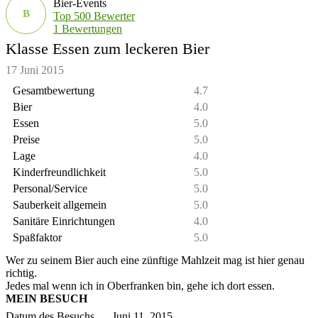
Bier-Events
B
Top 500 Bewerter
1 Bewertungen
Klasse Essen zum leckeren Bier
17 Juni 2015
Gesamtbewertung
4.7
Bier
4.0
Essen
5.0
Preise
5.0
Lage
4.0
Kinderfreundlichkeit
5.0
Personal/Service
5.0
Sauberkeit allgemein
5.0
Sanitäre Einrichtungen
4.0
Spaßfaktor
5.0
Wer zu seinem Bier auch eine zünftige Mahlzeit mag ist hier genau
richtig.
Jedes mal wenn ich in Oberfranken bin, gehe ich dort essen.
MEIN BESUCH
Datum des Besuchs
Juni 11, 2015