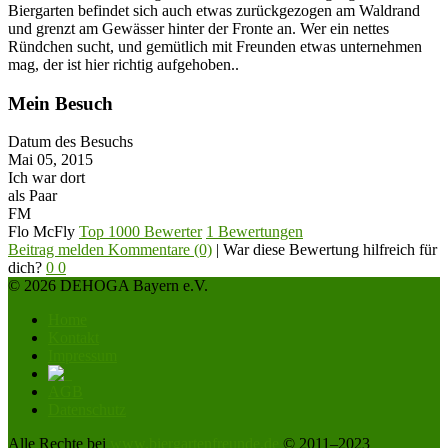
Biergarten befindet sich auch etwas zurückgezogen am Waldrand
und grenzt am Gewässer hinter der Fronte an. Wer ein nettes
Ründchen sucht, und gemütlich mit Freunden etwas unternehmen
mag, der ist hier richtig aufgehoben..
Mein Besuch
Datum des Besuchs
Mai 05, 2015
Ich war dort
als Paar
FM
Flo McFly
Top 1000 Bewerter
1 Bewertungen
Beitrag melden
Kommentare (0)
|
War diese Bewertung hilfreich für
dich?
0
0
© 2026 DEHOGA Bayern e.V.
Home
Kontakt
Impressum
AGB
Datenschutz
Alle Rechte bei
www.biergartenfreunde.de
© 2011–2023