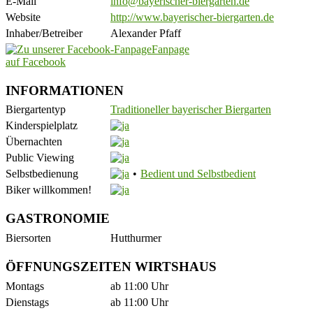
E-Mail
info@bayerischer-biergarten.de
Website
http://www.bayerischer-biergarten.de
Inhaber/Betreiber
Alexander Pfaff
Fanpage
auf Facebook
INFORMATIONEN
Biergartentyp
Traditioneller bayerischer Biergarten
Kinderspielplatz
Übernachten
Public Viewing
Selbstbedienung
Bedient und Selbstbedient
Biker willkommen!
GASTRONOMIE
Biersorten
Hutthurmer
ÖFFNUNGSZEITEN WIRTSHAUS
Montags
ab 11:00 Uhr
Dienstags
ab 11:00 Uhr