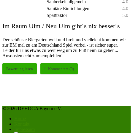
Sauberkeit allgemein
4.0
Sanitäre Einrichtungen
4.0
Spaßfaktor
5.0
Im Raum Ulm / Neu Ulm gibt´s nix besser´s
Der schönste Biergarten weit und breit und vielleicht kommen wir
zur EM mal zu am Deutschland Spiel vorbei - ist sicher super.
Leider für uns etwas zu weit weg um zu Fuß heim zu gehen...
Ansonsten echt zum empfehlen!
Bewertung lesen
Kommentare (0)
© 2026 DEHOGA Bayern e.V.
Home
Kontakt
Impressum