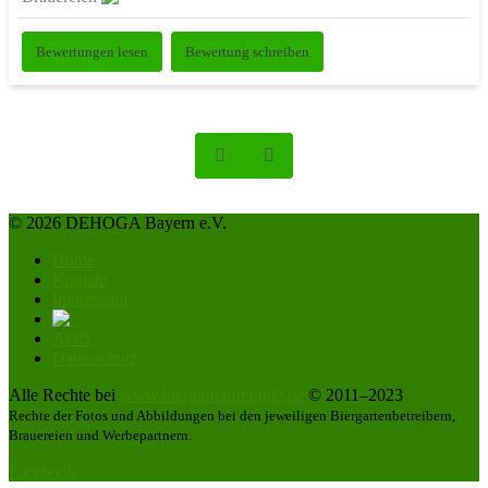
Bewertungen lesen
Bewertung schreiben
© 2026 DEHOGA Bayern e.V.
Home
Kontakt
Impressum
AGB
Datenschutz
Alle Rechte bei
www.biergartenfreunde.de
© 2011–2023
Rechte der Fotos und Abbildungen bei den jeweiligen Biergartenbetreibern,
Brauereien und Werbepartnern.
Facebook