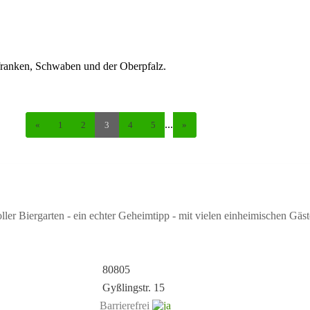
rfranken, Schwaben und der Oberpfalz.
...
«
1
2
3
4
5
»
ler Biergarten - ein echter Geheimtipp - mit vielen einheimischen Gäs
80805
Gyßlingstr. 15
Barrierefrei