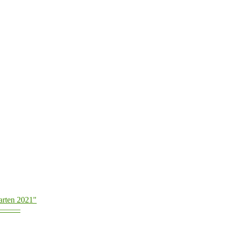
arten 2021"
———