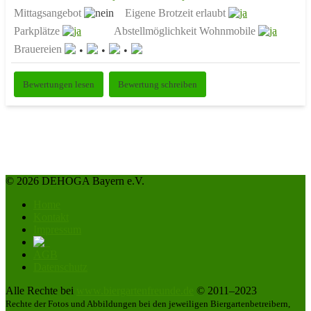
Mittagsangebot
Eigene Brotzeit erlaubt
Parkplätze
Abstellmöglichkeit Wohnmobile
Brauereien
Bewertungen lesen
Bewertung schreiben
© 2026 DEHOGA Bayern e.V.
Home
Kontakt
Impressum
AGB
Datenschutz
Alle Rechte bei
www.biergartenfreunde.de
© 2011–2023
Rechte der Fotos und Abbildungen bei den jeweiligen Biergartenbetreibern,