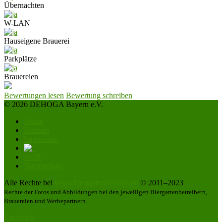
Übernachten
W-LAN
Hauseigene Brauerei
Parkplätze
Brauereien
Bewertungen lesen
Bewertung schreiben
© 2026 DEHOGA Bayern e.V.
Home
Kontakt
Impressum
AGB
Datenschutz
Alle Rechte bei
www.biergartenfreunde.de
© 2011–2023
Rechte der Fotos und Abbildungen bei den jeweiligen Biergartenbetreibern,
Brauereien und Werbepartnern.
Facebook