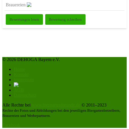
Brauereien
Bewertungen lesen
Bewertung schreiben
© 2026 DEHOGA Bayern e.V.
Home
Kontakt
Impressum
AGB
Datenschutz
Alle Rechte bei
www.biergartenfreunde.de
© 2011–2023
Rechte der Fotos und Abbildungen bei den jeweiligen Biergartenbetreibern,
Brauereien und Werbepartnern.
Facebook