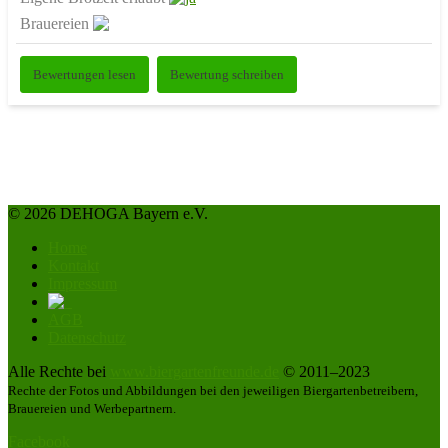
Brauereien
Bewertungen lesen
Bewertung schreiben
© 2026 DEHOGA Bayern e.V.
Home
Kontakt
Impressum
AGB
Datenschutz
Alle Rechte bei
www.biergartenfreunde.de
© 2011–2023
Rechte der Fotos und Abbildungen bei den jeweiligen Biergartenbetreibern,
Brauereien und Werbepartnern.
Facebook