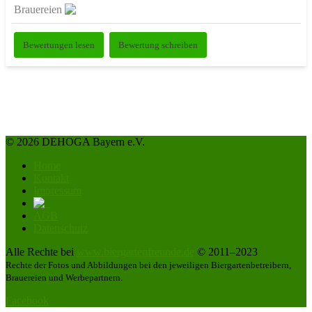
Brauereien
Bewertungen lesen
Bewertung schreiben
© 2026 DEHOGA Bayern e.V.
Home
Kontakt
Impressum
AGB
Datenschutz
Alle Rechte bei
www.biergartenfreunde.de
© 2011–2023
Rechte der Fotos und Abbildungen bei den jeweiligen Biergartenbetreibern,
Brauereien und Werbepartnern.
Facebook