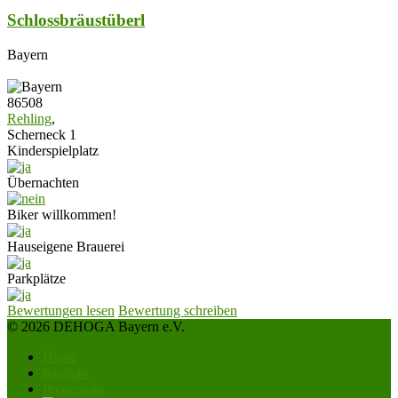
Schlossbräustüberl
Bayern
86508
Rehling
,
Scherneck 1
Kinderspielplatz
Übernachten
Biker willkommen!
Hauseigene Brauerei
Parkplätze
Bewertungen lesen
Bewertung schreiben
© 2026 DEHOGA Bayern e.V.
Home
Kontakt
Impressum