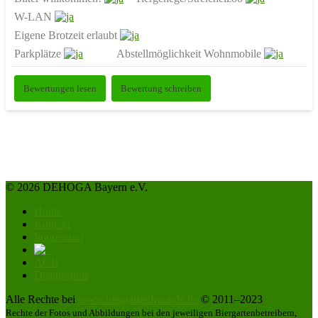
W-LAN
Eigene Brotzeit erlaubt
Parkplätze
Abstellmöglichkeit Wohnmobile
Bewertungen lesen
Bewertung schreiben
© 2026 DEHOGA Bayern e.V.
Home
Kontakt
Impressum
AGB
Datenschutz
Alle Rechte bei
www.biergartenfreunde.de
© 2011–2023
Rechte der Fotos und Abbildungen bei den jeweiligen Biergartenbetreibern,