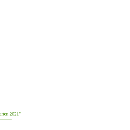
arten 2021"
———