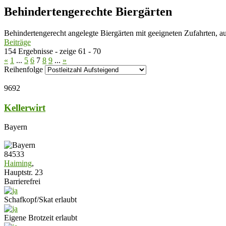
Behindertengerechte Biergärten
Behindertengerecht angelegte Biergärten mit geeigneten Zufahrten, a
Beiträge
154 Ergebnisse - zeige 61 - 70
«
1
...
5
6
7
8
9
...
»
Reihenfolge
9692
Kellerwirt
Bayern
84533
Haiming
,
Hauptstr. 23
Barrierefrei
Schafkopf/Skat erlaubt
Eigene Brotzeit erlaubt