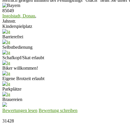
Herrlich gelegen inmitten des Festungsrings "Glacis" heißt Sie unse
85049
Ingolstadt, Donau
,
Jahnstr.
Kinderspielplatz
Barrierefrei
Selbstbedienung
Schafkopf/Skat erlaubt
Biker willkommen!
Eigene Brotzeit erlaubt
Parkplätze
Brauereien
Bewertungen lesen
Bewertung schreiben
31428