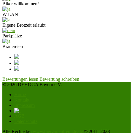
Biker willkommen!
W-LAN
Eigene Brotzeit erlaubt
Parkplätze
Brauereien
Bewertungen lesen
Bewertung schreiben
© 2026 DEHOGA Bayern e.V.
Home
Kontakt
Impressum
AGB
Datenschutz
Alle Rechte bei
www.biergartenfreunde.de
© 2011–2023