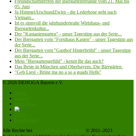
Freundschaftstreffen der Biergartenfreunde vom 21. Mai bis
05. Juni
Ja HimmelArschundZwirn - die Lederhose geht nach
Vietnam...
Ist es sinnvoll die jahrhundertealte Wirtshaus- und
Biergartenkultur...
Der "Kastaniengarten" - unser Tagestipp aus der Serie...
Der Biergarten vom "Forsthaus Kasten" - unser Tagestipp aus
der Serie...
Der Biergarten vom "Gasthof Hinterbrühl" - unser Tagestipp
aus der Serie...
Mein "Biergartengefühl" - kennt Ihr das auch?
Das Beste in München und Oberbayern. Die Biergärten.
"Geh Liesl - Bring ma no a so a guads Hells"
© 2026 DEHOGA Bayern e.V.
Home
Kontakt
Impressum
AGB
Datenschutz
Alle Rechte bei
www.biergartenfreunde.de
© 2011–2023