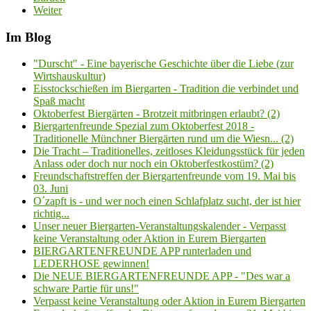
Weiter
Im Blog
"Durscht" - Eine bayerische Geschichte über die Liebe (zur
Wirtshauskultur)
Eisstockschießen im Biergarten - Tradition die verbindet und
Spaß macht
Oktoberfest Biergärten - Brotzeit mitbringen erlaubt? (2)
Biergartenfreunde Spezial zum Oktoberfest 2018 -
Traditionelle Münchner Biergärten rund um die Wiesn... (2)
Die Tracht – Traditionelles, zeitloses Kleidungsstück für jeden
Anlass oder doch nur noch ein Oktoberfestkostüm? (2)
Freundschaftstreffen der Biergartenfreunde vom 19. Mai bis
03. Juni
O´zapft is - und wer noch einen Schlafplatz sucht, der ist hier
richtig...
Unser neuer Biergarten-Veranstaltungskalender - Verpasst
keine Veranstaltung oder Aktion in Eurem Biergarten
BIERGARTENFREUNDE APP runterladen und
LEDERHOSE gewinnen!
Die NEUE BIERGARTENFREUNDE APP - "Des war a
schware Partie für uns!"
Verpasst keine Veranstaltung oder Aktion in Eurem Biergarten