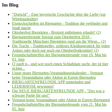
Im Blog
"Durscht" - Eine bayerische Geschichte über die Liebe (zur
Wirtshauskultur)
Eisstockschießen im Biergarten - Tradition die verbindet und
Spaß macht
Oktoberfest Biergärten - Brotzeit mitbringen erlaubt? (2)
Biergartenfreunde Spezial zum Oktoberfest 2018 -
Traditionelle Münchner Biergärten rund um die Wiesn... (2)
Die Tracht – Traditionelles, zeitloses Kleidungsstück für jeden
Anlass oder doch nur noch ein Oktoberfestkostüm? (2)
Freundschaftstreffen der Biergartenfreunde vom 19. Mai bis
03. Juni
O´zapft is - und wer noch einen Schlafplatz sucht, der ist hier
richtig...
Unser neuer Biergarten-Veranstaltungskalender - Verpasst
keine Veranstaltung oder Aktion in Eurem Biergarten
BIERGARTENFREUNDE APP runterladen und
LEDERHOSE gewinnen!
Die NEUE BIERGARTENFREUNDE APP - "Des war a
schware Partie für uns!"
Verpasst keine Veranstaltung oder Aktion in Eurem Biergarten
Freundschaftstreffen der Biergartenfreunde vom 21. Mai bis
05. Juni