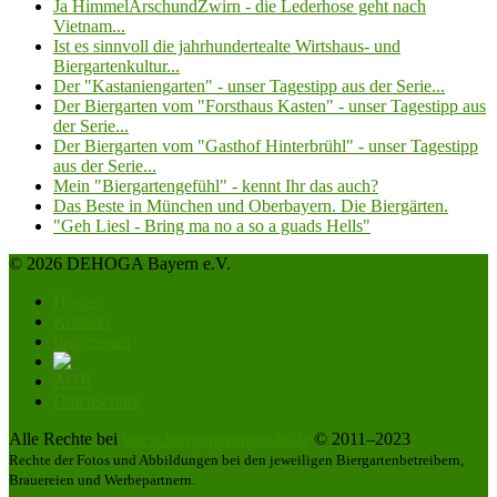
Ja HimmelArschundZwirn - die Lederhose geht nach
Vietnam...
Ist es sinnvoll die jahrhundertealte Wirtshaus- und
Biergartenkultur...
Der "Kastaniengarten" - unser Tagestipp aus der Serie...
Der Biergarten vom "Forsthaus Kasten" - unser Tagestipp aus
der Serie...
Der Biergarten vom "Gasthof Hinterbrühl" - unser Tagestipp
aus der Serie...
Mein "Biergartengefühl" - kennt Ihr das auch?
Das Beste in München und Oberbayern. Die Biergärten.
"Geh Liesl - Bring ma no a so a guads Hells"
© 2026 DEHOGA Bayern e.V.
Home
Kontakt
Impressum
AGB
Datenschutz
Alle Rechte bei
www.biergartenfreunde.de
© 2011–2023
Rechte der Fotos und Abbildungen bei den jeweiligen Biergartenbetreibern,
Brauereien und Werbepartnern.