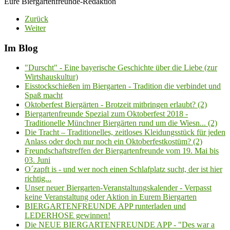
Eure Biergartenfreunde-Redaktion
Zurück
Weiter
Im Blog
"Durscht" - Eine bayerische Geschichte über die Liebe (zur
Wirtshauskultur)
Eisstockschießen im Biergarten - Tradition die verbindet und
Spaß macht
Oktoberfest Biergärten - Brotzeit mitbringen erlaubt? (2)
Biergartenfreunde Spezial zum Oktoberfest 2018 -
Traditionelle Münchner Biergärten rund um die Wiesn... (2)
Die Tracht – Traditionelles, zeitloses Kleidungsstück für jeden
Anlass oder doch nur noch ein Oktoberfestkostüm? (2)
Freundschaftstreffen der Biergartenfreunde vom 19. Mai bis
03. Juni
O´zapft is - und wer noch einen Schlafplatz sucht, der ist hier
richtig...
Unser neuer Biergarten-Veranstaltungskalender - Verpasst
keine Veranstaltung oder Aktion in Eurem Biergarten
BIERGARTENFREUNDE APP runterladen und
LEDERHOSE gewinnen!
Die NEUE BIERGARTENFREUNDE APP - "Des war a