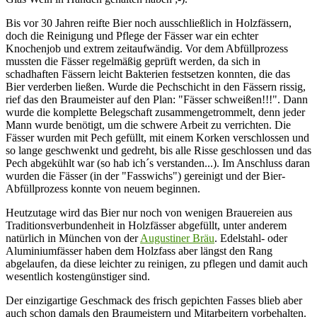
Bis vor 30 Jahren reifte Bier noch ausschließlich in Holzfässern,
doch die Reinigung und Pflege der Fässer war ein echter
Knochenjob und extrem zeitaufwändig. Vor dem Abfüllprozess
mussten die Fässer regelmäßig geprüft werden, da sich in
schadhaften Fässern leicht Bakterien festsetzen konnten, die das
Bier verderben ließen. Wurde die Pechschicht in den Fässern rissig,
rief das den Braumeister auf den Plan: "Fässer schweißen!!!". Dann
wurde die komplette Belegschaft zusammengetrommelt, denn jeder
Mann wurde benötigt, um die schwere Arbeit zu verrichten. Die
Fässer wurden mit Pech gefüllt, mit einem Korken verschlossen und
so lange geschwenkt und gedreht, bis alle Risse geschlossen und das
Pech abgekühlt war (so hab ich´s verstanden...). Im Anschluss daran
wurden die Fässer (in der "Fasswichs") gereinigt und der Bier-
Abfüllprozess konnte von neuem beginnen.
Heutzutage wird das Bier nur noch von wenigen Brauereien aus
Traditionsverbundenheit in Holzfässer abgefüllt, unter anderem
natürlich in München von der
Augustiner Bräu
. Edelstahl- oder
Aluminiumfässer haben dem Holzfass aber längst den Rang
abgelaufen, da diese leichter zu reinigen, zu pflegen und damit auch
wesentlich kostengünstiger sind.
Der einzigartige Geschmack des frisch gepichten Fasses blieb aber
auch schon damals den Braumeistern und Mitarbeitern vorbehalten.