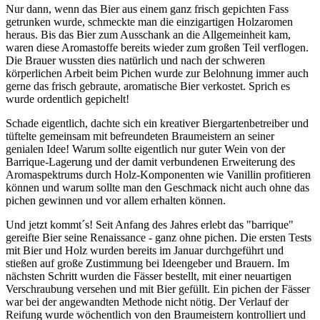
Nur dann, wenn das Bier aus einem ganz frisch gepichten Fass
getrunken wurde, schmeckte man die einzigartigen Holzaromen
heraus. Bis das Bier zum Ausschank an die Allgemeinheit kam,
waren diese Aromastoffe bereits wieder zum großen Teil verflogen.
Die Brauer wussten dies natürlich und nach der schweren
körperlichen Arbeit beim Pichen wurde zur Belohnung immer auch
gerne das frisch gebraute, aromatische Bier verkostet. Sprich es
wurde ordentlich gepichelt!
Schade eigentlich, dachte sich ein kreativer Biergartenbetreiber und
tüftelte gemeinsam mit befreundeten Braumeistern an seiner
genialen Idee! Warum sollte eigentlich nur guter Wein von der
Barrique-Lagerung und der damit verbundenen Erweiterung des
Aromaspektrums durch Holz-Komponenten wie Vanillin profitieren
können und warum sollte man den Geschmack nicht auch ohne das
pichen gewinnen und vor allem erhalten können.
Und jetzt kommt´s! Seit Anfang des Jahres erlebt das "barrique"
gereifte Bier seine Renaissance - ganz ohne pichen. Die ersten Tests
mit Bier und Holz wurden bereits im Januar durchgeführt und
stießen auf große Zustimmung bei Ideengeber und Brauern. Im
nächsten Schritt wurden die Fässer bestellt, mit einer neuartigen
Verschraubung versehen und mit Bier gefüllt. Ein pichen der Fässer
war bei der angewandten Methode nicht nötig. Der Verlauf der
Reifung wurde wöchentlich von den Braumeistern kontrolliert und