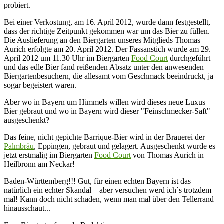
probiert.
Bei einer Verkostung, am 16. April 2012, wurde dann festgestellt,
dass der richtige Zeitpunkt gekommen war um das Bier zu füllen.
Die Auslieferung an den Biergarten unseres Mitglieds Thomas
Aurich erfolgte am 20. April 2012. Der Fassanstich wurde am 29.
April 2012 um 11.30 Uhr im Biergarten
Food Court
durchgeführt
und das edle Bier fand reißenden Absatz unter den anwesenden
Biergartenbesuchern, die allesamt vom Geschmack beeindruckt, ja
sogar begeistert waren.
Aber wo in Bayern um Himmels willen wird dieses neue Luxus
Bier gebraut und wo in Bayern wird dieser "Feinschmecker-Saft"
ausgeschenkt?
Das feine, nicht gepichte Barrique-Bier wird in der Brauerei der
Palmbräu
, Eppingen, gebraut und gelagert. Ausgeschenkt wurde es
jetzt erstmalig im Biergarten
Food Court
von Thomas Aurich in
Heilbronn am Neckar!
Baden-Württemberg!!! Gut, für einen echten Bayern ist das
natürlich ein echter Skandal – aber versuchen werd ich´s trotzdem
mal! Kann doch nicht schaden, wenn man mal über den Tellerrand
hinausschaut...