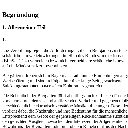
Begründung
1. Allgemeiner Teil
1.1
Die Verordnung regelt die Anforderungen, die an Biergärten zu stelle
schädliche Umwelteinwirkungen im Sinn des Bundes-Immissionsschu
(BImSchG) zu vermeiden bzw. nicht vermeidbare schädliche Umwel
auf ein Mindestmaß zu beschränken.
Biergärten erfreuen sich in Bayern als traditionelle Einrichtungen all
Wertschätzung und sind in Folge ihrer über lange Zeit gewachsenen T
Stück angestammten bayerischen Kulturgutes geworden.
Die Beliebtheit der Biergärten führt allerdings auch zu Lasten für die
vor allem durch den zu- und abfließenden Verkehr und gegebenenfalls
verschiedentlich elektronisch verstärkte Musikdarbietungen. Besond
verdient dabei die Nachtruhe und ihre Bedeutung für die menschliche
Entsprechend dem Gebot der gegenseitigen Rücksichtnahme sucht di
den gerechten Ausgleich zwischen den Interessen der Allgemeinheit a
Bewahrung der Biergartentradition und dem Ruhebedürfnis der Nachb