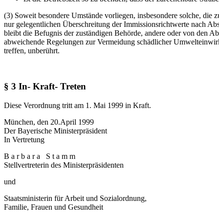
(3) Soweit besondere Umstände vorliegen, insbesondere solche, die zu
nur gelegentlichen Überschreitung der Immissionsrichtwerte nach Abs
bleibt die Befugnis der zuständigen Behörde, andere oder von den Ab
abweichende Regelungen zur Vermeidung schädlicher Umwelteinwi
treffen, unberührt.
§ 3 In- Kraft- Treten
Diese Verordnung tritt am 1. Mai 1999 in Kraft.
München, den 20.April 1999
Der Bayerische Ministerpräsident
In Vertretung
B a r b a r a S t a m m
Stellvertreterin des Ministerpräsidenten
und
Staatsministerin für Arbeit und Sozialordnung,
Familie, Frauen und Gesundheit