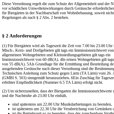
Diese Verordnung regelt die zum Schutz der Allgemeinheit und der N
vor schädlichen Umwelteinwirkungen durch Geräusche erforderlich
für Biergärten in der Nachbarschaft von Wohnbebauung, soweit nich
Regelungen als nach § 2 Abs. 2 bestehen.
§ 2 Anforderungen
(1) Für Biergärten wird als Tageszeit die Zeit von 7.00 bis 23.00 Uhr 
Misch-, Kern- und Dorfgebieten gilt tags ein Immissionsrichtwert vo
allgemeinen Wohngebieten und Kleinsiedlungsgebieten gilt tags ein
Immissionsrichtwert von 60 dB(A). 4In reinen Wohngebieten gilt tags
von 55 dB(A). 5Als Grundlage für die Ermittlung und Beurteilung de
ausgehenden Geräusche nach dieser Verordnung sind die Bestimmun
Technischen Anleitung zum Schutz gegen Lärm (TA Lärm) vom 26. 
(GMBl S. 503) sinngemäß heranzuziehen. 6Ein Zuschlag für Tageszei
erhöhter Empfindlichkeit (Nummer 6.5 TA Lärm) erfolgt nicht.
(2) Um sicherzustellen, dass der Biergarten die Immissionsrichtwerte
und die Nachtruhe ab 23.00 Uhr einhält,
sind spätestens um 22.00 Uhr Musikdarbietungen zu beenden,
ist spätestens um 22.30 Uhr die Verabreichung von Getränken
ist die Betriebszeit so zu beenden, dass der zurechenbare Straß