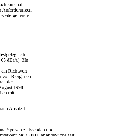
achbarschaft
en Anforderungen
t weitergehende
festgelegt. 2In
n 65 dB(A). 3In
 ein Richtwert
r von Biergärten
gen der
August 1998
ten mit
 nach Absatz 1
 und Speisen zu beenden und
enverkehr bis 23.00 Uhr abgewickelt ist.