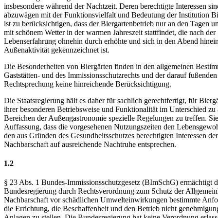
insbesondere während der Nachtzeit. Deren berechtigte Interessen sin
abzuwägen mit der Funktionsvielfalt und Bedeutung der Institution B
ist zu berücksichtigen, dass der Biergartenbetrieb nur an den Tagen 
mit schönem Wetter in der warmen Jahreszeit stattfindet, die nach der
Lebenserfahrung ohnehin durch erhöhte und sich in den Abend hinein
Außenaktivität gekennzeichnet ist.
Die Besonderheiten von Biergärten finden in den allgemeinen Besti
Gaststätten- und des Immissionsschutzrechts und der darauf fußenden
Rechtsprechung keine hinreichende Berücksichtigung.
Die Staatsregierung hält es daher für sachlich gerechtfertigt, für Bier
ihrer besonderen Betriebsweise und Funktionalität im Unterschied zu
Bereichen der Außengastronomie spezielle Regelungen zu treffen. Sie 
Auffassung, dass die vorgesehenen Nutzungszeiten den Lebensgewo
den aus Gründen des Gesundheitsschutzes berechtigten Interessen der
Nachbarschaft auf ausreichende Nachtruhe entsprechen.
1.2
§ 23 Abs. 1 Bundes-Immissionsschutzgesetz (BImSchG) ermächtigt d
Bundesregierung durch Rechtsverordnung zum Schutz der Allgemeinh
Nachbarschaft vor schädlichen Umwelteinwirkungen bestimmte Anfo
die Errichtung, die Beschaffenheit und den Betrieb nicht genehmigun
Anlagen zu stellen. Die Bundesregierung hat keine Verordnung erlass