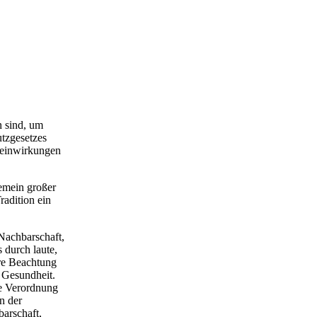
n sind, um
tzgesetzes
teinwirkungen
gemein großer
radition ein
 Nachbarschaft,
 durch laute,
ere Beachtung
 Gesundheit.
e Verordnung
n der
arschaft,