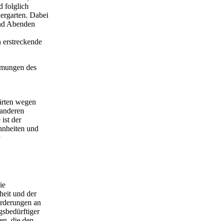
d folglich
iergarten. Dabei
und Abenden
 erstreckende
mmungen des
gärten wegen
 anderen
ist der
hnheiten und
ie
eit und der
rderungen an
gsbedürftiger
en, die den