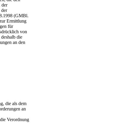
 der
 der
08.1998 (GMBl.
zur Ermittlung
gen für
usdrücklich von
deshalb die
rungen an den
g, die als dem
forderungen an
 die Verordnung