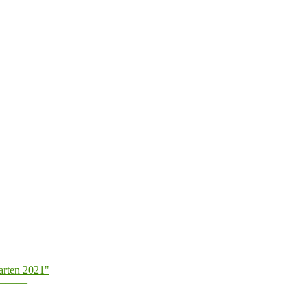
arten 2021"
———